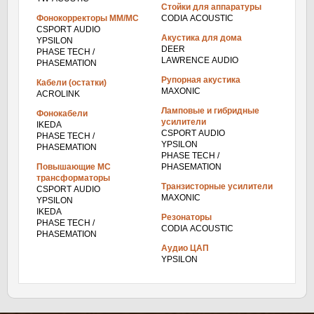
Стойки для аппаратуры
Фонокорректоры ММ/МС
CODIA ACOUSTIC
CSPORT AUDIO
Акустика для дома
YPSILON
DEER
PHASE TECH /
LAWRENCE AUDIO
PHASEMATION
Рупорная акустика
Кабели (остатки)
MAXONIC
ACROLINK
Ламповые и гибридные
Фонокабели
усилители
IKEDA
CSPORT AUDIO
PHASE TECH /
YPSILON
PHASEMATION
PHASE TECH /
Повышающие МС
PHASEMATION
трансформаторы
Транзисторные усилители
CSPORT AUDIO
MAXONIC
YPSILON
IKEDA
Резонаторы
PHASE TECH /
CODIA ACOUSTIC
PHASEMATION
Аудио ЦАП
YPSILON