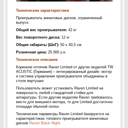
Виниловый проигрыватель TW-Acustic Raven Limited
Технические характеристики
Проигрыватель виниловых дисков, ограниченный
выпуск.
Общий вес проигрывателя:
42 кг
Вес поворотного диска:
12 кг
Общие габариты (ШxГ):
50 x 40,5 см
Розничная цена:
25 000 у.е.
Техническое описание
Коренное отличие Raven Limited от других моделей TW
ACUSTIC (Германия) – интегрированный дизайн: мотор
и система управления проигрывателя объединены в
столе вертушки.
Пользователь может установить Raven Limited на
поверхность любой стандартной стойки для
аппаратуры. Если другим моделям Raven требовалось
место для внешнего мотора, то для Limited достаточно
площади обычной полки.
Технические параметры Raven Limited базируются на
характеристиках топового проигрывателя виниловых
дисков
Raven Black Night
.