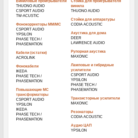
Виниловые проигрыватели
Стойка для проигрывателя
THUONO AUDIO
винила
CSPORT AUDIO
THUONO AUDIO
TW-ACUSTIC
Стойки для аппаратуры
Фонокорректоры ММ/МС
CODIA ACOUSTIC
CSPORT AUDIO
Акустика для дома
YPSILON
DEER
PHASE TECH /
LAWRENCE AUDIO
PHASEMATION
Рупорная акустика
Кабели (остатки)
MAXONIC
ACROLINK
Ламповые и гибридные
Фонокабели
усилители
IKEDA
CSPORT AUDIO
PHASE TECH /
YPSILON
PHASEMATION
PHASE TECH /
Повышающие МС
PHASEMATION
трансформаторы
Транзисторные усилители
CSPORT AUDIO
MAXONIC
YPSILON
IKEDA
Резонаторы
PHASE TECH /
CODIA ACOUSTIC
PHASEMATION
Аудио ЦАП
YPSILON