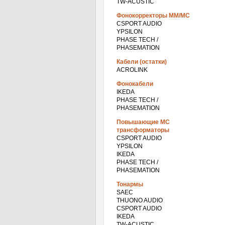
TW-ACUSTIC
Фонокорректоры ММ/МС
CSPORT AUDIO
YPSILON
PHASE TECH /
PHASEMATION
Кабели (остатки)
ACROLINK
Фонокабели
IKEDA
PHASE TECH /
PHASEMATION
Повышающие МС
трансформаторы
CSPORT AUDIO
YPSILON
IKEDA
PHASE TECH /
PHASEMATION
Тонармы
SAEC
THUONO AUDIO
CSPORT AUDIO
IKEDA
TW-ACUSTIC