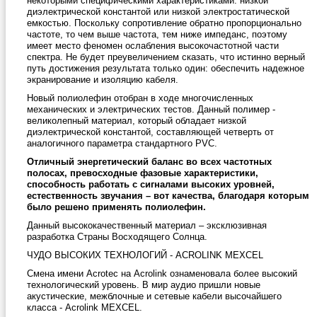
некоторыми специфическими характеристиками: низкой
диэлектрической константой или низкой электростатической
емкостью. Поскольку сопротивление обратно пропорционально
частоте, то чем выше частота, тем ниже импеданс, поэтому
имеет место феномен ослабления высокочастотной части
спектра. Не будет преувеличением сказать, что истинно верный
путь достижения результата только один: обеспечить надежное
экранирование и изоляцию кабеля.
Новый полиолефин отобран в ходе многочисленных
механических и электрических тестов. Данный полимер -
великолепный материал, который обладает низкой
диэлектрической константой, составляющей четверть от
аналогичного параметра стандартного PVC.
Отличный энергетический баланс во всех частотных
полосах, превосходные фазовые характеристики,
способность работать с сигналами высоких уровней,
естественность звучания – вот качества, благодаря которым
было решено применять полиолефин.
Данный высококачественный материал – эксклюзивная
разработка Страны Восходящего Солнца.
ЧУДО ВЫСОКИХ ТЕХНОЛОГИЙ - ACROLINK MEXCEL
Смена имени Acrotec на Acrolink ознаменовала более высокий
технологический уровень. В мир аудио пришли новые
акустические, межблочные и сетевые кабели высочайшего
класса - Acrolink MEXCEL.