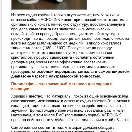
Из всех аудио кабелей только акустические, межблочные и
сетевые кабели ACROLINK имеют при высокой чистоте металла
оригинальную кристаллическую структуру, восстановленную в
процессе
самоотжига
без значительных механических
воздействий на провод. Трансформация атомной структуры
происходит, когда провод, разогретый после протяжки, снижается
всего на одну миллиардную от меди 4N, и число кристаллов
также снижается (1/80 - 1/100). Пропускание по проводу
электрического тока позволяет ускорить формирование
кристаллов, процесс
самоотжига
- ослабить остаточные
деформации, чтобы более эффективно восстановить
оригинальную кристаллическую решетку меди и получить
проводник,
способный передавать сигналы в самом широком
диапазоне частот с ультравысокой точностью
.
Полиолефин - эксклюзивный материал для экрана и
изоляции
Хорошо известно, что материалы, покрывающие основные жилы
акустических, межблочных и сетевых аудио кабелей (т. н. экран и
изоляция), также оказывают огромное воздействие на качество
звучания. До настоящего времени использовались различные
материалы, в том числе PVC (поливинилхлорид). ACROLINK
провела собственные углубленные исследования в этой области.
Самое важное состоит в том, что экран должен обладать