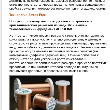
достигнуты высокая скорость, высокое разрешение, точность и
естественность деталировки звука – много новых выдающихся
свойств звучания, которые восторженно приняты аудиофилами.
Технология Stress Free
Процесс производства проводников с сохраненной
кристаллической решеткой из меди 7N и выше –
технологический фундамент ACROLINK.
Хотя металл имеет весьма высокую степень очистки, длинные
кристаллы, а также исключительно упорядоченную атомную
структуру, на ряде этапов производства, например, скручивании
не удается избежать давления на проводники. Технологические
процессы могут вызывать нарушения атомной решетки (так
называемые «дефекты деформации»). Обычно прибегают к
отжигу металла для ускорения роста кристаллов и
восстановления их оригинального размера в процессе протяжки
проволоки, но при намотке готового провода на катушки он
испытывает давление, и проблемы возникают снова.