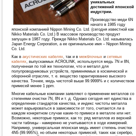
уникальных
достижений японской
индустрии.
Производство меди 6N
начато в 1985 году
японской компанией Nippon Mining Co. Ltd. (сегодня известной как
Nikko Materials Co. Ltd.) В массовое производство продукт
запущен в 1987 году. Прежде Nikko Materials Co. Ltd. называлась
Japan Energy Corporation, а ее оригинальное имя – Nippon Mining
Co. Ltd.
Как в
акустических кабелях
, так и в
межблочных
и
сетевых
кабелях
, выпускаемых ACROLINK, используется медь 7N и 8N,
полученная по той же технологии, что и металл для
полупроводниковых устройств, применяемых в космической и
оборонной отраслях, т. е. вещество гарантированно высокого
качества. Точнее, медь чистотой выше 99.9999% и с количеством
примесей менее 1 ppm.
Многие кабельные компании заявляют о применении металлов со
степенями очистки 7N, 8N и т. д. Однако сегодня нет единства в
определении стандартов качества, и индекс чистоты металла
может варьироваться в зависимости от того, считаются ли в
каждом конкретном случае какие-то примеси в металле или нет.
Возможно, некоторые примеси, как то: ряд металлов из верхней
части таблицы - намеренно не учитываются в ходе измерений.
Например, универсальная японская медь имеет степень очистки
4N5 (99.995%), но объем некоторых примесей, таких как серебро,