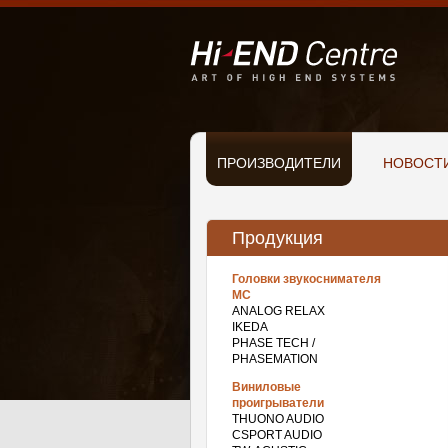
Перейти к основному содержанию
Основная навигация
ПРОИЗВОДИТЕЛИ
НОВОСТ
Продукция
Головки звукоснимателя
МС
ANALOG RELAX
IKEDA
PHASE TECH /
PHASEMATION
Виниловые
проигрыватели
THUONO AUDIO
CSPORT AUDIO