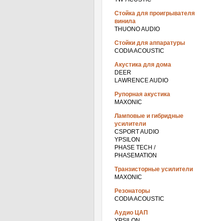
Стойка для проигрывателя
винила
THUONO AUDIO
Стойки для аппаратуры
CODIA ACOUSTIC
Акустика для дома
DEER
LAWRENCE AUDIO
Рупорная акустика
MAXONIC
Ламповые и гибридные
усилители
CSPORT AUDIO
YPSILON
PHASE TECH /
PHASEMATION
Транзисторные усилители
MAXONIC
Резонаторы
CODIA ACOUSTIC
Аудио ЦАП
YPSILON