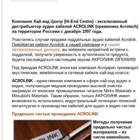
Компания Хай-энд Центр (Hi-End Centre) - эксклюзивный
дистрибьютор
аудио кабелей
ACROLINK (преемника Acrotech)
на территории Россиии c декабря 1997 года.
Участились случаи продажи поддельных аудио кабелей Acrolink.
Приобретая кабели Acrolink в нашей компании
и у
наших
авторизованных дилеров
, вы избежите неприятной встречи с
подделкой, получите уверенность в аутентичности продукта,
будете наслаждаться настоящим звуком АКРОЛИНК (ЯПОНИЯ)!
Под брендом ACROLINK японская компания Acrojapan производит
акустические, межблочные и сетевые кабели хай-энд класса.
ACROLINK
- единственная компания в сфере хай-энд аудио и
видео, получающая медные проводники высокой очистки
напрямую от японских промышленных гигантов Nikko Materials и
Mitsubishi Materials. Таким образом, только АКРОЛИНК имеет
возможность использовать индустриальный потенциал японской
металлургии в производстве кабелей для аудио и видео систем.
Предельно чистые проводники ACROLINK
Методы получения
предельно чистых
материалов – из
числа важнейших,