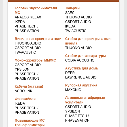
Головки звукоснимателя
Тонармы
МС
SAEC
ANALOG RELAX
THUONO AUDIO
IKEDA
CSPORT AUDIO
PHASE TECH /
IKEDA
PHASEMATION
TW-ACUSTIC
Виниловые проигрыватели
Стойка для проигрывателя
THUONO AUDIO
винила
CSPORT AUDIO
THUONO AUDIO
TW-ACUSTIC
Стойки для аппаратуры
Фонокорректоры ММ/МС
CODIA ACOUSTIC
CSPORT AUDIO
Акустика для дома
YPSILON
DEER
PHASE TECH /
LAWRENCE AUDIO
PHASEMATION
Рупорная акустика
Кабели (остатки)
MAXONIC
ACROLINK
Ламповые и гибридные
Фонокабели
усилители
IKEDA
CSPORT AUDIO
PHASE TECH /
YPSILON
PHASEMATION
PHASE TECH /
Повышающие МС
PHASEMATION
трансформаторы