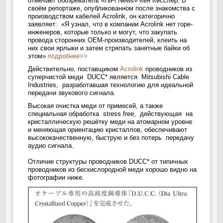
отмечает обозреватель «HiFi News» Кен Кесслер. В
своём репортаже, опубликованном после знакомства с
производством кабелей Acrolink, он категорично
заявляет: «Я узнал, что в компании Acrolink нет горе-
инженеров, которые только и могут, что закупать
провода сторонних OEM-производителей, клеить на
них свои ярлыки и затем стряпать занятные байки об
этом»
подробнее>>
Действительно, поставщиком
Acrolink
проводников из
суперчистой меди DUCC* является Mitsubishi Cable
Industries, разработавшая технологию для идеальной
передачи звукового сигнала.
Высокая очистка меди от примесей, а также
специальная обработка stress free, действующая на
кристаллическую решётку меди на атомарном уровне
и меняющая ориентацию кристаллов, обеспечивают
высококачественную, быструю и без потерь передачу
аудио сигнала.
Отличие структуры проводников DUCC* от типичных
проводников из бескислородной меди хорошо видно на
фотографии ниже.