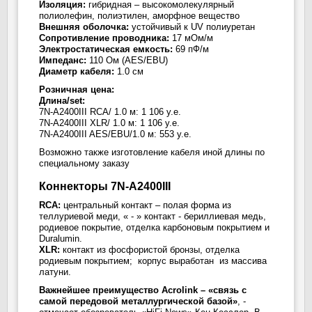
Изоляция:
гибридная – высокомолекулярный
полиолефин, полиэтилен, аморфное вещество
Внешняя оболочка:
устойчивый к UV полиуретан
Сопротивление проводника:
17 мОм/м
Электростатическая емкость:
69 пФ/м
Импеданс:
110 Ом (AES/EBU)
Диаметр кабеля:
1.0 см
Розничная цена:
Длина/set:
7N-A2400III RCA/ 1.0 м: 1 106 у.е.
7N-A2400III XLR/ 1.0 м: 1 106 у.е.
7N-A2400III AES/EBU/1.0 м: 553 у.е.
Возможно также изготовление кабеля иной длины по
специальному заказу
Коннекторы 7N-A2400III
RCA:
центральный контакт – полая форма из
теллуриевой меди, « - » контакт - бериллиевая медь,
родиевое покрытие, отделка карбоновым покрытием и
Duralumin.
XLR:
контакт из фосфористой бронзы, отделка
родиевым покрытием; корпус выработан из массива
латуни.
Важнейшее преимущество Acrolink – «связь с
самой передовой металлургической базой»
, -