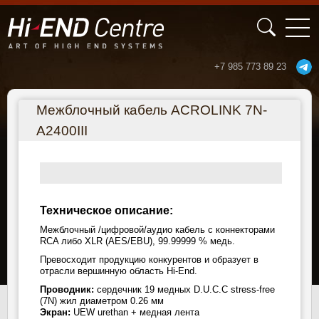
+7 985 773 89 23
Перейти к основному содержанию
Межблочный кабель ACROLINK 7N-
A2400III
межблочный кабель Acrolink 7N-A2400III RCA
Техническое описание:
Межблочный /цифровой/аудио кабель с коннекторами
RCA либо XLR (AES/EBU), 99.99999 % медь.
Превосходит продукцию конкурентов и образует в
отрасли вершинную область Hi-End.
Проводник:
сердечник 19 медных D.U.C.C stress-free
(7N) жил диаметром 0.26 мм
Экран:
UEW urethan + медная лента