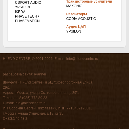
Транзисторные усилители
CSPORT AUDIO
MAXONIC
YPSILON
IKEDA
Резонаторы
PHASE TECH /
CODIA ACOUSTIC
PHASEMATION
Аудио ЦАП
YPSILON
HI-END CENTRE, © 2001-2026. E-mail:
info@hiendcentre.ru
разработка сайта:
iPartner
Шоу-рум «Hi-End Centre» в БЦ "Скотопрогонная улица
29\1
Адрес: г.Москва, улица Скотопрогонная, д.29\1
Телефон: 8 (985) 773 89 23
E-mail:
info@hiendcentre.ru
ИП Сорокин Сергей Николаевич, ИНН 771545717881,
г.Москва, улица Угличская, д.18, кв.35
ОКВЭД 46.43.2